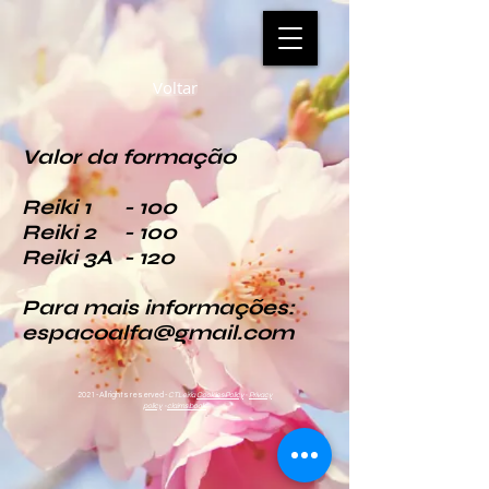
Voltar
Valor da formação
Reiki 1 - 100
Reiki 2 - 100
Reiki 3A - 120
Para mais informações:
espacoalfa@gmail.com
2021 - All rights reserved -
CTLeiria
Cookies Policy
-
Privacy
policy
-
claims book